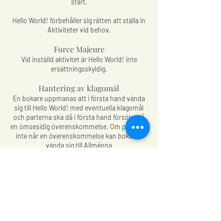
start.
Hello World! förbehåller sig rätten att ställa in
Aktiviteter vid behov.
Force Majeure
Vid inställd aktivitet är Hello World! inte
ersättningsskyldig.
Hantering av klagomål
En bokare uppmanas att i första hand vända
sig till Hello World! med eventuella klagomål
och parterna ska då i första hand försöka nå
en ömsesidig överenskommelse. Om parterna
inte når en överenskommelse kan bokaren
vända sig till Allmänna
Reklamationsnämnden.
Kundtjänst
Vid frågor kontakta gärna Hello World!:
E-post:
info@helloworld.se
Telefon:
076 762 59 39