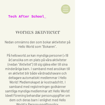
Tech After School_
Allmänna villkor för Hello
World!s aktiviteter
Nedan omnämns den som bokar aktiviteter på
Hello World som “Bokaren”.
På helloworld.se kan myndiga personer (>18
år) ansöka om en plats på våra aktiviteter
(nedan ”Aktivitet”) till sig själva eller till sina
minderåriga barn. I samband med ansökan till
en aktivitet blir både vårdnadshavare och
deltagare automatiskt medlemmar i Hello
World! Medlemskapet är kostnadsfritt. I
samband med registreringen godkänner
samtliga myndiga medlemmar att Hello World!
Ideell Förening behandlar personuppgifter om
dem och deras barn i enlighet med Hello
World!s Personuppgiftspolicy.