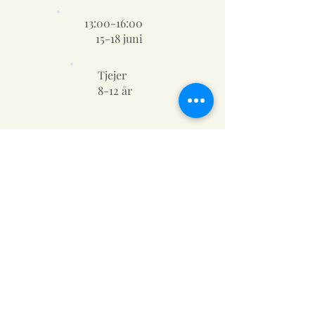
13:00-16:00
15-18 juni
Tjejer
8-12 år
Skaparstudio (girls
only)
Är du nyfiken på hur saker och ting fungerar
och vill upptäcka uppfinnaren i dig? Bygg spel,
animationer och berättelser i Scratch,
designa i 3D med Tinkercad.
Perfekt för unga som gillar att bygga, leka
och skapa med teknik och vill testa flera olika
verktyg.
Inga förkunskaper krävs bara nyfikenhet!