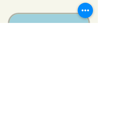
Kontakt Person
Mahdi Akbari
mahdi.akbari@helloworld.se
Hello World! Ideell förening
Post: Box 7535, 103 93 Stockholm
Besök: C/O Järva gymnasium,
Hagstråket 11, 163 63 Spånga
Organisationsnummer:
802495-3815