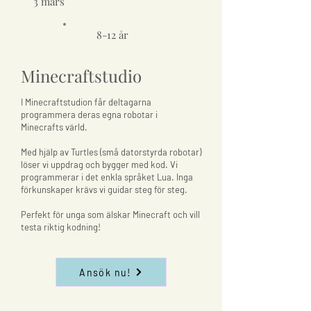
3 mars
8-12 år
Minecraftstudio
I Minecraftstudion får deltagarna
programmera deras egna robotar i
Minecrafts värld.
Med hjälp av Turtles (små datorstyrda robotar)
löser vi uppdrag och bygger med kod. Vi
programmerar i det enkla språket Lua. Inga
förkunskaper krävs vi guidar steg för steg.
Perfekt för unga som älskar Minecraft och vill
testa riktig kodning!
Ansök nu!